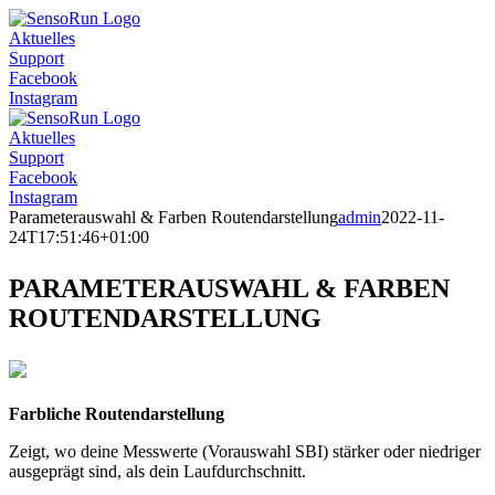
Skip
to
Aktuelles
content
Support
Facebook
Instagram
Aktuelles
Support
Facebook
Instagram
Parameterauswahl & Farben Routendarstellung
admin
2022-11-
24T17:51:46+01:00
PARAMETERAUSWAHL & FARBEN
ROUTENDARSTELLUNG
Farbliche Routendarstellung
Zeigt, wo deine Messwerte (Vorauswahl SBI) stärker oder niedriger
ausgeprägt sind, als dein Laufdurchschnitt.