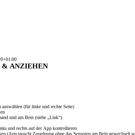
20+01:00
 & ANZIEHEN
auswählen (für linke und rechte Seite)
nen
aband und am Bein (siehe „Link“)
nks und rechts auf der App kontrollieren
en (App tauscht Zuordnung ohne das Sensoren am Bein gewechselt 