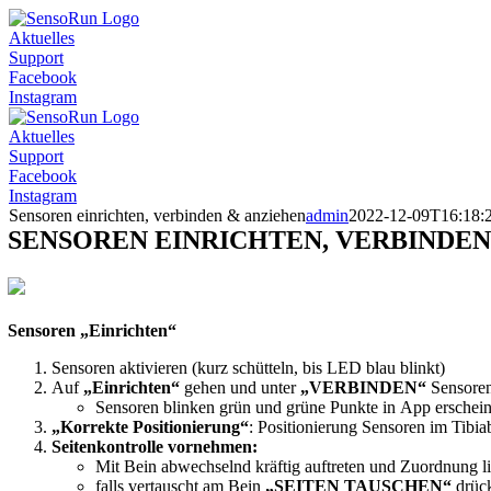
Skip
to
Aktuelles
content
Support
Facebook
Instagram
Aktuelles
Support
Facebook
Instagram
Sensoren einrichten, verbinden & anziehen
admin
2022-12-09T16:18:
SENSOREN EINRICHTEN, VERBINDEN
Sensoren „Einrichten“
Sensoren aktivieren (kurz schütteln, bis LED blau blinkt)
Auf
„Einrichten“
gehen und unter
„VERBINDEN“
Sensoren 
Sensoren blinken grün und grüne Punkte in App erschei
„Korrekte Positionierung“
: Positionierung Sensoren im Tibi
Seitenkontrolle vornehmen:
Mit Bein abwechselnd kräftig auftreten und Zuordnung li
falls vertauscht am Bein
„SEITEN TAUSCHEN“
drück